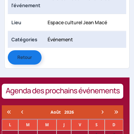
l'événement
Lieu
Espace culturel Jean Macé
Catégories
Événement
Retour
Agenda des prochains événements
Août
2026
L
M
M
J
V
S
D