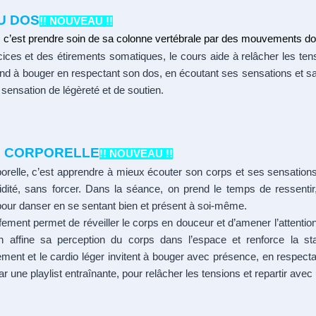
U DOS
!! NOUVEAU !!
, c’est prendre soin de sa colonne vertébrale par des mouvements do
ices et des étirements somatiques, le cours aide à relâcher les tensi
end à bouger en respectant son dos, en écoutant ses sensations et s
 sensation de légèreté et de soutien.
E CORPORELLE
!! NOUVEAU !!
orelle, c’est apprendre à mieux écouter son corps et ses sensation
fluidité, sans forcer. Dans la séance, on prend le temps de ressent
pour danser en se sentant bien et présent à soi-même.
ement permet de réveiller le corps en douceur et d’amener l’attention
 affine sa perception du corps dans l’espace et renforce la stabi
rement et le cardio léger invitent à bouger avec présence, en respect
par une playlist entraînante, pour relâcher les tensions et repartir ave