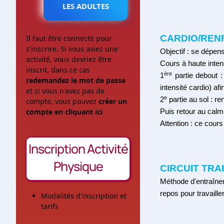
LES ADULTES
CARDIO/REN
Il faut être connecté pour
s'inscrire. Si vous aviez une
Objectif : se dépens
activité, vous devriez être
Cours à haute intens
inscrit, dans ce cas
ère
1
partie debout :
redemandez le mot de passe
intensité cardio) 
et si vous n'avez pas de
e
2
partie au sol : r
compte, vous pouvez
créer un
compte en cliquant ici
Puis retour au calm
Attention : ce cour
Inscription Activité
Physique
CIRCUIT TRA
Méthode d'entraînem
repos pour travaill
Modalités d'inscription et
tarifs