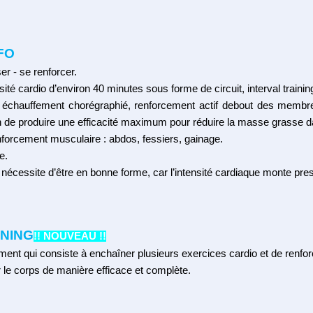
FO
er - se renforcer.
ité cardio d’environ 40 minutes sous forme de circuit, interval traini
 échauffement chorégraphié, renforcement actif debout des membres 
afin de produire une efficacité maximum pour réduire la masse grass
enforcement musculaire : abdos, fessiers, gainage.
e.
s nécessite d’être en bonne forme, car l’intensité cardiaque monte p
INING
!! NOUVEAU !!
ent qui consiste à enchaîner plusieurs exercices cardio et de renfo
er le corps de manière efficace et complète.