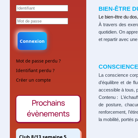
BIEN-ÊTRE D
Le bien-être du dos
À travers des exerc
quotidien. On appr
et repartir avec une
Connexion
Mot de passe perdu ?
CONSCIENC
Identifiant perdu ?
La conscience corp
Créer un compte
d’équilibre et de 
accessible à tous, 
Contenu : L’échauff
Prochains
de posture, chacun
évènements
renforcement, l’éti
la mobilité, portés 
Club 8/13 semaine 5