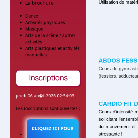
La brochure
Utilisation de matér
Danse
Activités physiques
Musique
Arts de la scène / autres
activités
Arts plastiques et activités
manuelles
ABDOS FESS
Cours de gymnastiq
Inscriptions
(fessiers, adducteu
jeudi 06 ao�t 2026 02:54:03
CARDIO FIT 
Les inscriptions sont ouvertes :
Cours d’intensité 
sollicitant l’ensem
du mouvement et l
CLIQUEZ ICI POUR
stressante !