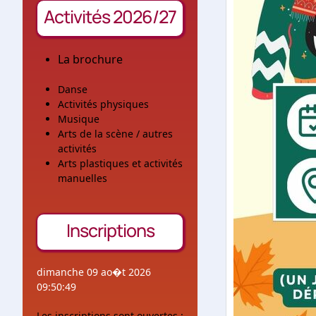
Activités 2026/27
La brochure
Danse
Activités physiques
Musique
Arts de la scène / autres
activités
Arts plastiques et activités
manuelles
Inscriptions
dimanche 09 ao�t 2026
09:50:49
Les inscriptions sont ouvertes :