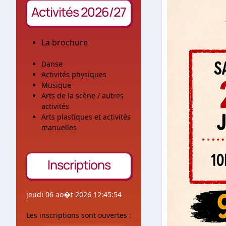
Activités 2026/27
La brochure
Danse
Activités physiques
Musique
Arts de la scène / autres
activités
Arts plastiques et activités
manuelles
Inscriptions
jeudi 06 ao�t 2026 12:45:54
Les inscriptions sont ouvertes :