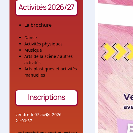
Activités 2026/27
La brochure
Danse
Activités physiques
Musique
Arts de la scène / autres
activités
Arts plastiques et activités
manuelles
Inscriptions
vendredi 07 ao�t 2026
21:00:37
Les inscriptions sont ouvertes :