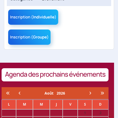
Inscription (
Individuelle
)
Inscription (
Groupe
)
Agenda des prochains événements
Août
2026
L
M
M
J
V
S
D
1
2