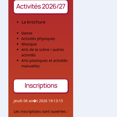
Activités 2026/27
La brochure
Danse
Activités physiques
Musique
Arts de la scène / autres
activités
Arts plastiques et activités
manuelles
Inscriptions
jeudi 06 ao�t 2026 19:13:15
Les inscriptions sont ouvertes :