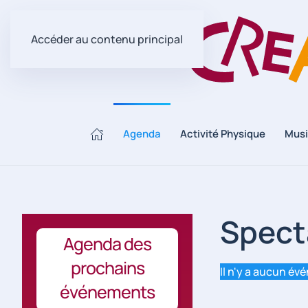
Accéder au contenu principal
Agenda
Activité Physique
Mus
Spect
Agenda des
prochains
Il n'y a aucun év
événements