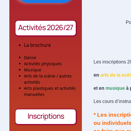
Po
Activités 2026/27
La brochure
Danse
Les inscriptions 
Activités physiques
Musique
e
n
arts de la scè
Arts de la scène / autres
activités
Arts plastiques et activités
et en
musique
à p
manuelles
Les cours d’instru
Inscriptions
* Les inscript
ou individuels