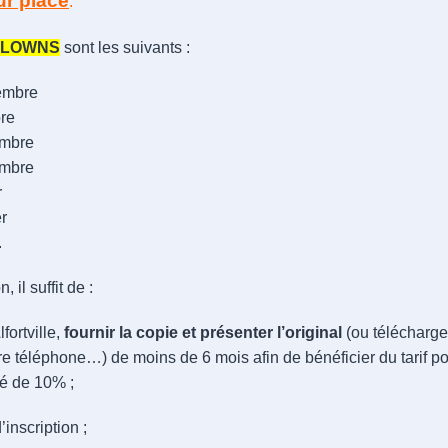
ur place
.
LOWNS
sont les suivants :
tembre
bre
embre
embre
r
er
.
, il suffit de :
fortville,
fournir la copie et présenter l’original
(ou télécharge
e téléphone…) de moins de 6 mois afin de bénéficier du tarif pour l
ré de 10% ;
d’inscription ;