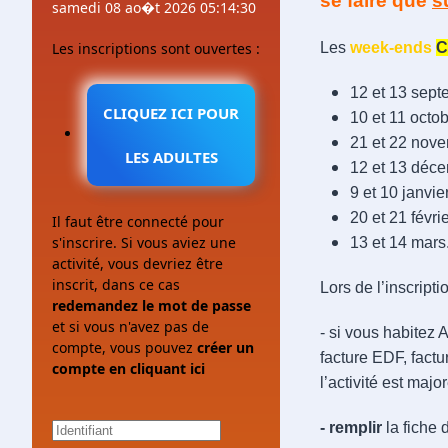
se faire que
s
samedi 08 ao�t 2026 05:14:30
Les inscriptions sont ouvertes :
Les
week-ends
C
12 et 13 sep
CLIQUEZ ICI POUR
10 et 11 octo
21 et 22 nov
LES ADULTES
12 et 13 déc
9 et 10 janvie
20 et 21 févri
Il faut être connecté pour
s'inscrire. Si vous aviez une
13 et 14 mars
activité, vous devriez être
inscrit, dans ce cas
Lors de l’inscription
redemandez le mot de passe
et si vous n'avez pas de
- si vous habitez Al
compte, vous pouvez
créer un
facture EDF, factur
compte en cliquant ici
l’activité est majo
- remplir
la fiche 