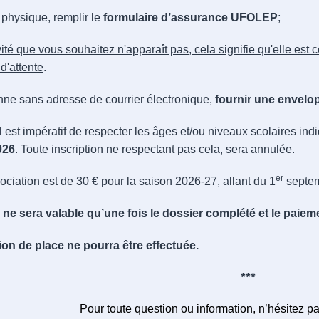
é physique, remplir le
formulaire d’assurance UFOLEP
;
tivité que vous souhaitez n'apparaît pas, cela signifie qu'elle es
 d'attente
.
onne sans adresse de courrier électronique,
fournir une envelo
il est impératif de respecter les âges et/ou niveaux scolaires ind
026
. Toute inscription ne respectant pas cela, sera annulée.
er
ociation est de 30 € pour la saison 2026-27, allant du 1
septem
n ne sera valable qu’une fois le dossier complété et le paie
on de place ne pourra être effectuée.
***
Pour toute question ou information, n’hésitez 