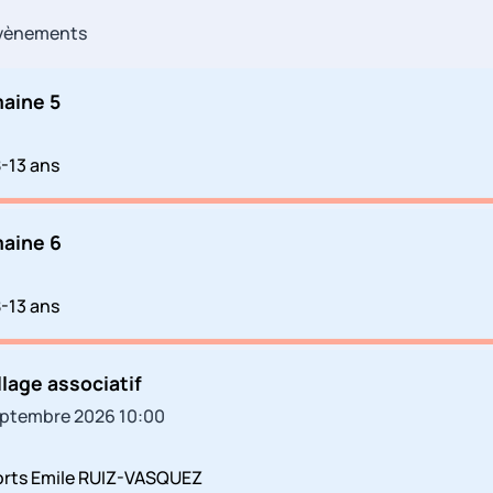
évènements
maine 5
-13 ans
maine 6
-13 ans
llage associatif
ptembre 2026 10:00
ports Emile RUIZ-VASQUEZ