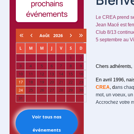
prochains
événements
Le CREA prend ses
Jean Macé est fe
Club 8/13 continu
Août
2026
5 septembre au Vi
L
M
M
J
V
S
D
1
2
3
4
5
6
7
8
9
Chers adhérents,
10
11
12
13
14
15
16
En avril 1996, nais
17
18
19
20
21
22
23
CREA
,
d
ans chaq
24
25
26
27
28
29
30
mot, un voeux, un 
31
Accrochez votre m
Voir tous nos
événements